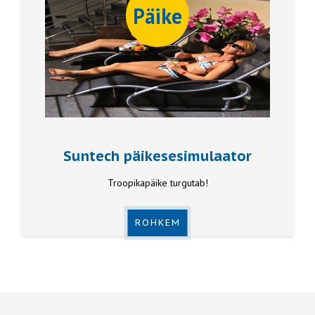
Päike
Suntech päikesesimulaator
Troopikapäike turgutab!
ROHKEM