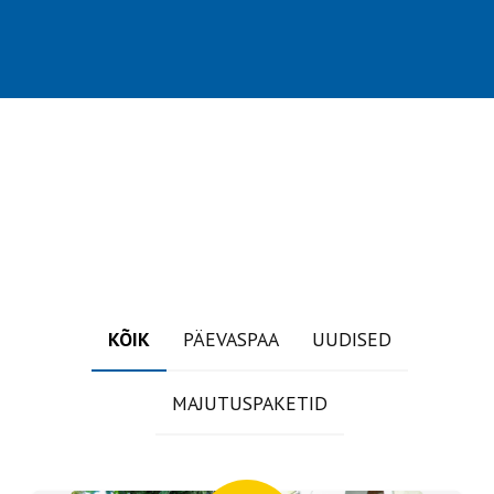
NB! Rahu ja vaikuse eesmärgil ootame
Orhideesse vaid täiskasvanuid alates 18
a.
BRONEERI KÜLASTUS
Jaapani saun
31.08–02.09.2026.
KÕIK
PÄEVASPAA
UUDISED
MAJUTUSPAKETID