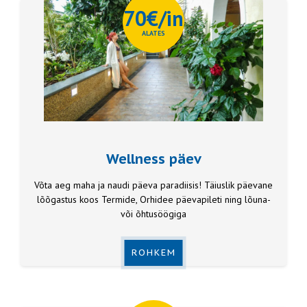
70€/in
ALATES
Wellness päev
Võta aeg maha ja naudi päeva paradiisis! Täiuslik päevane
lõõgastus koos Termide, Orhidee päevapileti ning lõuna-
või õhtusöögiga
ROHKEM