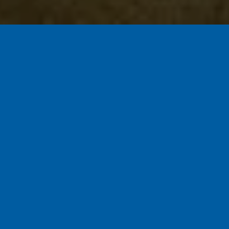
Naudi privaatset puhkust päikese ja
palmide all! Eestis on vaid mõni
päikeseline päev aastas, ülejäänud
päevadel paistab päike wellness-
keskuses Orhidee!