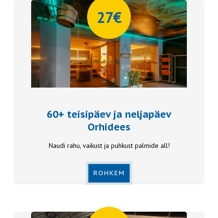
27€
60+ teisipäev ja neljapäev
Orhidees
Naudi rahu, vaikust ja puhkust palmide all!
ROHKEM