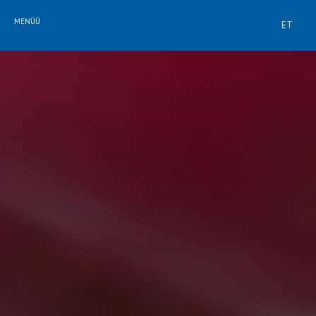
MENÜÜ
ET
TUBA VÕI PAKETT
SEMINAR
KÄMPING
LAUD RESTORANIS