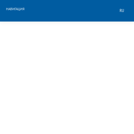
НАВИГАЦИЯ
RU
НОМЕР ИЛИ ПАКЕТ
ПРОЦЕДУРЫ
СЕМИНАР
Онлайн магазин
КЕМПИНГ
СТОЛИК В РЕСТОРАНЕ
на услугу/сумму по вашему