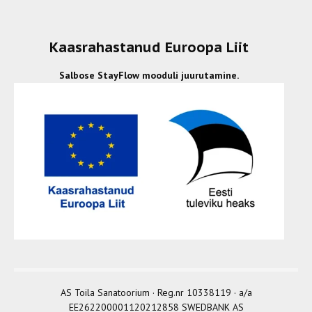
Kaasrahastanud Euroopa Liit
Salbose StayFlow mooduli juurutamine.
AS Toila Sanatoorium · Reg.nr 10338119 · a/a
EE262200001120212858 SWEDBANK AS