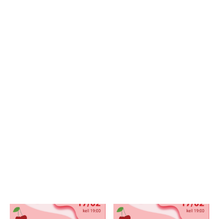
выбору
kinkekaart@toilaspa.ee
Если стоимость выбранной вами услуги ниже
номинала Подарочной карты, остаток
денежными средствами не выплачивается
Если стоимость выбранной вами услуги выше
номинала Подарочной карты, клиент должен
доплатить недостающую сумму
Подарочная карта обмену на деньги и на
другой подаручную карту не подлежит
Срок действия подарочной карты 6 месяцев,
Денежные подарочные карты имеют
неограниченый срок действия
Подарочную карту неоходимо предъявить при
оплате услуг.